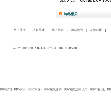
与此相关
网上展厅
|
诚聘英才
|
属下网站
|
网站地图
|
友情链接
|
Copyright © 2015 gztit.com™ All rights reserved
BBV官网
|
BBV体育_BBV(中国)
|
BBV在线开户
|
BBV在线登录入口
|
BBV网页版
|
B